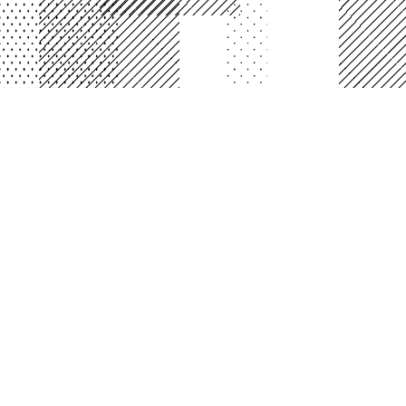
PLATAFORMA BOGOTA
Laboratorio Interactivo de Arte, Ciencia y
Tecnología
Cll 26b # 5 - 93 segundo piso Planetario de B
Código Postal: 110321
Horario de atención:
Lunes a Viernes 7:00 a.m. a 4:30 p.m.
Jornada continua
Suscríbase a nuestros boletines