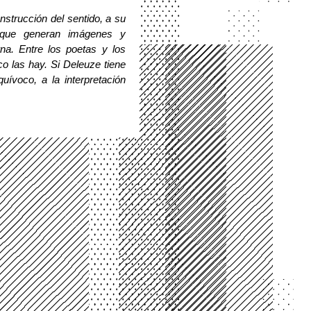
strucción del sentido, a su 
s que generan imágenes y 
a. Entre los poetas y los 
 las hay. Si Deleuze tiene 
ívoco, a la interpretación 