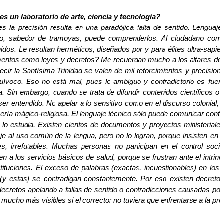
s un laboratorio de arte, ciencia y tecnología?
s la precisión resulta en una paradójica falta de sentido. Lenguaje
to, sabedor de tramoyas, puede comprenderlos. Al ciudadano com
idos. Le resultan herméticos, diseñados por y para élites ultra-sapi
ntos como leyes y decretos? Me recuerdan mucho a los altares de la
ecir la Santísima Trinidad se valen de mil retorcimientos y precisi
uívoco. Eso no está mal, pues lo ambiguo y contradictorio es fuen
a. Sin embargo, cuando se trata de difundir contenidos científicos o t
ser entendido. No apelar a lo sensitivo como en el discurso colonial
ería mágico-religiosa. El lenguaje técnico sólo puede comunicar conte
 lo estudia. Existen cientos de documentos y proyectos ministeriale
je al uso común de la lengua, pero no lo logran, porque insisten en 
les, irrefutables. Muchas personas no participan en el control soci
n a los servicios básicos de salud, porque se frustran ante el intrin
stituciones. El exceso de palabras (exactas, incuestionables) en lo
 (y estas) se contradigan constantemente. Por eso existen decret
decretos apelando a fallas de sentido o contradicciones causadas po
 mucho más visibles si el corrector no tuviera que enfrentarse a la pre