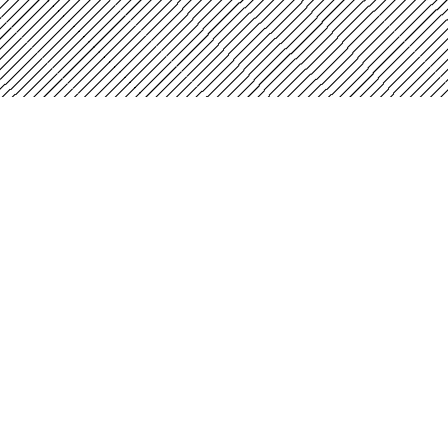
Instituto Distrital de las Artes - Idartes
Carrera 8 No. 15 - 46 - Bogotá / Colombia
Horario de atención: Lunes a Viernes 7:00 a.m.
ogotá
a 4:30 p.m.
Centros de Atención
contactenos@idartes.gov.co
PBX: (+57) 601 379 5750
Transparencia y acceso a la información
pública
Formulario de peticiones, quejas, reclamos y
denuncias