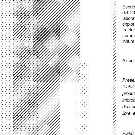
Escrit
del 2
labora
explor
fract
comuni
inhum
A cont
Prese
Plataf
produc
interd
del co
libre, 
Plataf