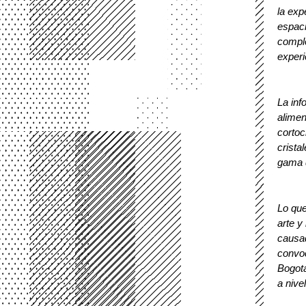
la exp
espaci
comple
experi
La inf
alimen
cortoc
crista
gama 
Lo que
arte y
causad
convoc
Bogotá
a nivel