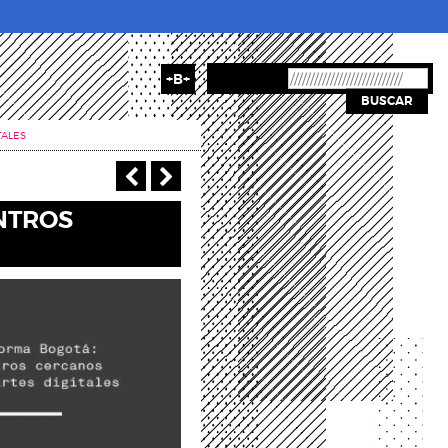
+B+
BUSCAR
TALES
‹ Anterior
Siguiente ›
NTROS