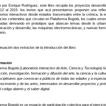
o por Enrique Rodríguez, este libro recopila los proyectos desarrol
012 al 2015. los textos que acá presentamos proponen una reflexi
torios interactivos desde estados trasversales entre la crónica, la entr
a los contenidos que circulan en Plataforma Bogotá, los cuales emerg
uradas derivando en prototipos que abarcan temas desde lo urbaní
cación y desarrollo, las máquinas electromecánicas, y nuevas form
ano.
inuación dos extractos de la introducción del libro:
ntación
orma Bogotá (Laboratorio Interactivo de Arte, Ciencia y Tecnología) fu
ción, investigación, formación y difusión del arte, la ciencia y la cultur
isciplinares que convocan a públicos de todas las edades y a especial
nocimiento y de las artes, interesados en desarrollar proyectos y proto
el código abierto y el saber digital. 
orma Bogotá es un espacio de participación colectiva para el ejercicio