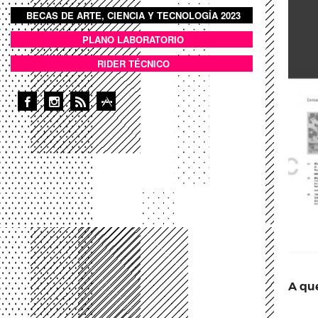
BECAS DE ARTE, CIENCIA Y TECNOLOGÍA 2023
BOTON DOMO LLENO
PLANO LABORATORIO
ANEXOS
RIDER TÉCNICO
A que