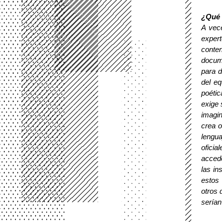
¿Qué e
A vece
exper
conten
docume
para d
del eq
poétic
exige 
imagin
crea o
lengua
oficia
accede
las in
estos
otros 
serían