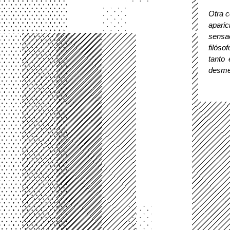
Otra c
apari
sensac
filóso
tanto 
desmed