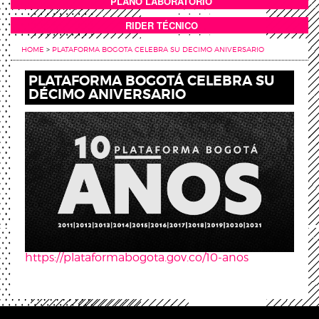
PLANO LABORATORIO
ANEXOS
RIDER TÉCNICO
HOME
>
PLATAFORMA BOGOTA CELEBRA SU DECIMO ANIVERSARIO
PLATAFORMA BOGOTÁ CELEBRA SU
DÉCIMO ANIVERSARIO
https://plataformabogota.gov.co/10-anos