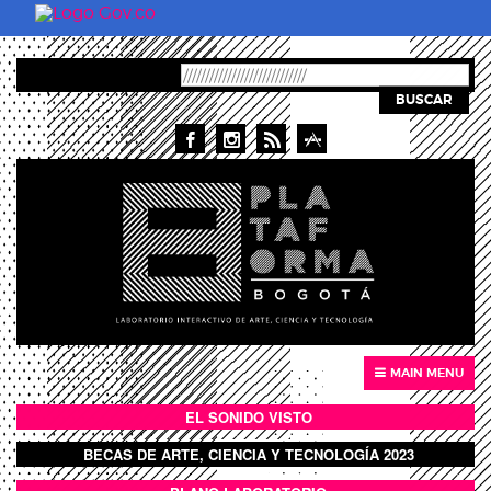
Pasar al contenido principal
BUSCAR
MAIN MENU
EL SONIDO VISTO
BOTÓN SONIDO VISTO
BECAS DE ARTE, CIENCIA Y TECNOLOGÍA 2023
BOTON DOMO LLENO