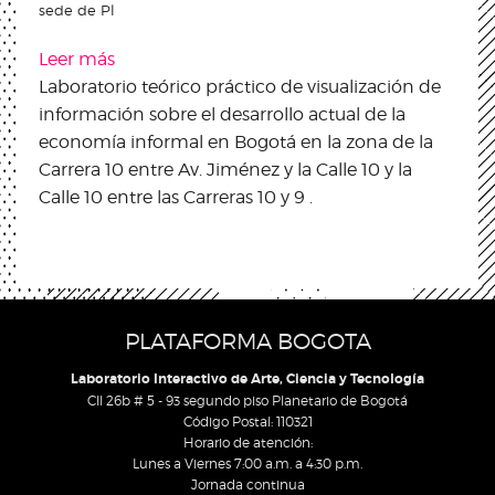
sede de Pl
Leer más
sobre Listado de ganadores Convocatoria
Laboratorio teórico práctico de visualización de
Dato por Liebre
información sobre el desarrollo actual de la
economía informal en Bogotá en la zona de la
Carrera 10 entre Av. Jiménez y la Calle 10 y la
Calle 10 entre las Carreras 10 y 9 .
PLATAFORMA BOGOTA
Laboratorio Interactivo de Arte, Ciencia y Tecnología
Cll 26b # 5 - 93 segundo piso Planetario de Bogotá
Código Postal: 110321
Horario de atención:
Lunes a Viernes 7:00 a.m. a 4:30 p.m.
Jornada continua