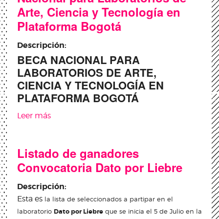
Arte, Ciencia y Tecnología en
Plataforma Bogotá
Descripción:
BECA NACIONAL PARA
LABORATORIOS DE ARTE,
CIENCIA Y TECNOLOGÍA EN
PLATAFORMA BOGOTÁ
Leer más
sobre Listado de concursantes inscritos y
habilitados: Beca Nacional para Laboratorios
de Arte, Ciencia y Tecnología en Plataforma
Listado de ganadores
Bogotá
Convocatoria Dato por Liebre
Descripción:
Esta es
la lista de seleccionados a partipar en el
laboratorio
Dato por Liebre
que se inicia el 5 de Julio en la