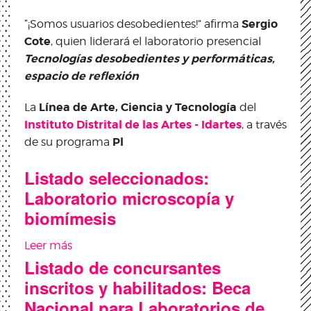
Sergio
“¡Somos usuarios desobedientes!” afirma
Cote
, quien liderará el laboratorio presencial
Tecnologías desobedientes y performáticas,
espacio de reflexión
Línea de Arte, Ciencia y Tecnología
La
del
Instituto Distrital de las Artes - Idartes
, a través
Pl
de su programa
Listado seleccionados:
Laboratorio microscopía y
biomímesis
Leer más
sobre Listado seleccionados: Laboratorio
Listado de concursantes
microscopía y biomímesis
inscritos y habilitados: Beca
Nacional para Laboratorios de