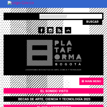
Pasar al contenido principal
BUSCAR
MAIN MENU
EL SONIDO VISTO
BOTÓN SONIDO VISTO
BECAS DE ARTE, CIENCIA Y TECNOLOGÍA 2023
BOTON DOMO LLENO