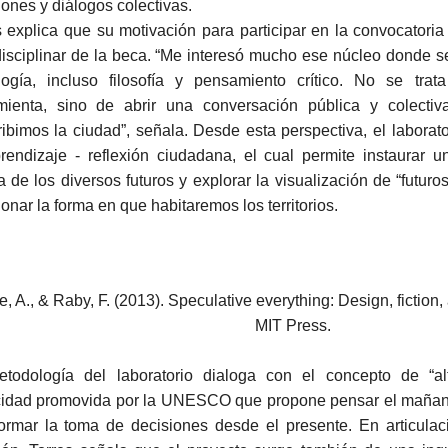
iones y diálogos colectivas.
s explica que su motivación para participar en la convocatoria
disciplinar de la beca. “Me interesó mucho ese núcleo donde se
logía, incluso filosofía y pensamiento crítico. No se tra
mienta, sino de abrir una conversación pública y colect
ribimos la ciudad”, señala. Desde esta perspectiva, el laborat
rendizaje - reflexión ciudadana, el cual permite instaurar u
a de los diversos futuros y explorar la visualización de “futuro
ionar la forma en que habitaremos los territorios.
, A., & Raby, F. (2013). Speculative everything: Design, fiction
MIT Press.
todología del laboratorio dialoga con el concepto de “alf
idad promovida por la UNESCO que propone pensar el mañan
formar la toma de decisiones desde el presente. En articula