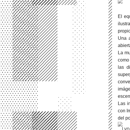
El eq
ilust
propi
Una a
abiert
La mu
como 
las d
super
conve
imág
escen
Las i
con I
del po
Lyn