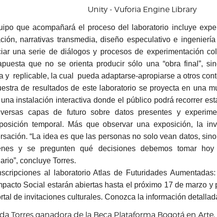
Unity - Vuforia Engine Library
uipo que acompañará el proceso del laboratorio incluye expe
ración, narrativas transmedia, diseño especulativo e ingenierí
ciar una serie de diálogos y procesos de experimentación col
puesta que no se orienta producir sólo una “obra final”, si
a y replicable, la cual pueda adaptarse-apropiarse a otros contex
estra de resultados de este laboratorio se proyecta en una m
una instalación interactiva donde el público podrá recorrer est
iversas capas de futuro sobre datos presentes y experime
posición temporal. Más que observar una exposición, la inv
rsación. “La idea es que las personas no solo vean datos, sin
enes y se pregunten qué decisiones debemos tomar hoy
ario”, concluye Torres.
nscripciones al laboratorio Atlas de Futuridades Aumentadas:
mpacto Social estarán abiertas hasta el próximo 17 de marzo y 
rtal de invitaciones culturales. Conozca la información detallad
da Torres ganadora de la Beca Plataforma Bogotá en Arte, 