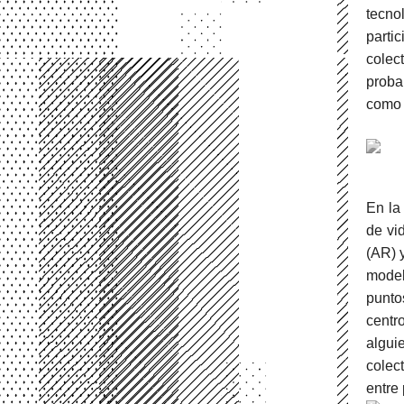
tecno
parti
colec
proba
como h
En la
de vi
(AR) 
model
punto
centr
algu
colect
entre 