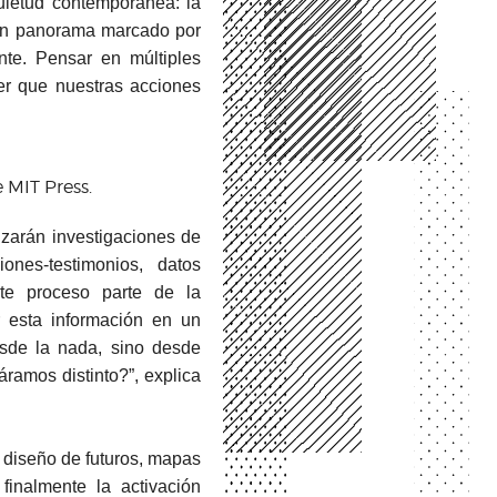
uietud contemporánea: la
a un panorama marcado por
nte. Pensar en múltiples
er que nuestras acciones
e MIT Press.
izarán investigaciones de
iones-testimonios, datos
ste proceso parte de la
r esta información en un
esde la nada, sino desde
áramos distinto?”, explica
: diseño de futuros, mapas
y finalmente la activación