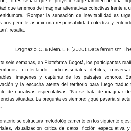
ión, Torres señala que el proyecto surge también de una inq
ultad que tenemos de imaginar alternativas colectivas frente 
certidumbre. “Romper la sensación de inevitabilidad es urge
os nos permite asumir una responsabilidad colectiva y entend
an”, resalta.
D'Ignazio, C., & Klein, L. F. (2020). Data feminism. Th
te seis semanas, en Plataforma Bogotá, los participantes real
erritorios recolectando, indicios,señales débiles, conversac
icables, imágenes y capturas de los paisajes sonoros. E
vación y la escucha atenta del territorio para luego traduci
nto de narrativas especulativas. “No se trata de imaginar d
iencias situadas. La pregunta es siempre: ¿qué pasaría si actu
.
boratorio se estructura metodológicamente en los siguiente ejes
toriales, visualización crítica de datos, ficción especulativa 