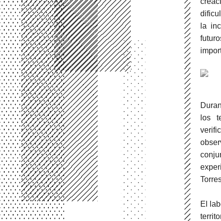
creac
dific
la in
futur
import
Duran
los t
verif
obser
conju
exper
Torres
El la
terri