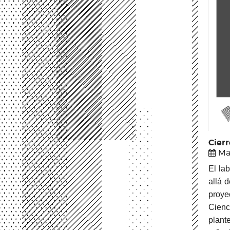
Cier
Ma
El la
allá 
proye
Cienc
plant