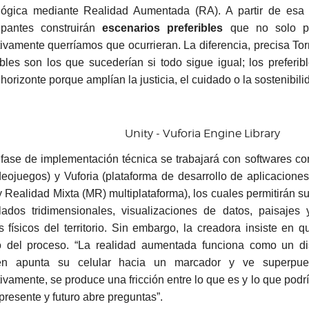
lógica mediante Realidad Aumentada (RA). A partir de esa l
cipantes construirán
escenarios preferibles
que no solo pod
tivamente querríamos que ocurrieran. La diferencia, precisa Torr
bles son los que sucederían si todo sigue igual; los preferi
orizonte porque amplían la justicia, el cuidado o la sostenibili
Unity - Vuforia Engine Library
 fase de implementación técnica se trabajará con softwares com
deojuegos) y Vuforia (plataforma de desarrollo de aplicacion
y Realidad Mixta (MR) multiplataforma), los cuales permitirán s
ados tridimensionales, visualizaciones de datos, paisajes 
s físicos del territorio. Sin embargo, la creadora insiste en 
o del proceso. “La realidad aumentada funciona como un dis
ien apunta su celular hacia un marcador y ve superpue
ivamente, se produce una fricción entre lo que es y lo que podrí
presente y futuro abre preguntas”.