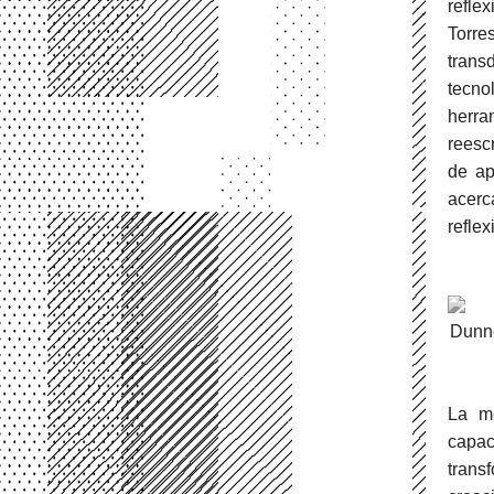
reflex
Torre
trans
tecno
herra
reesc
de ap
acerc
reflex
Dunne
La me
capac
trans