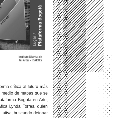
rma crítica al futuro más
or medio de mapas que se
ataforma Bogotá en Arte,
fica Lynda Torres, quien
culativa, buscando detonar