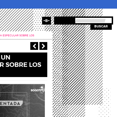
+B+
BUSCAR
 A ESPECULAR SOBRE LOS
‹ Anterior
Siguiente >
 UN
R SOBRE LOS