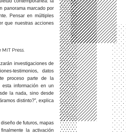
uietud contemporánea: la
a un panorama marcado por
nte. Pensar en múltiples
er que nuestras acciones
e MIT Press.
izarán investigaciones de
iones-testimonios, datos
ste proceso parte de la
r esta información en un
esde la nada, sino desde
áramos distinto?”, explica
: diseño de futuros, mapas
y finalmente la activación