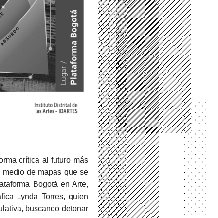
rma crítica al futuro más
or medio de mapas que se
ataforma Bogotá en Arte,
fica Lynda Torres, quien
culativa, buscando detonar