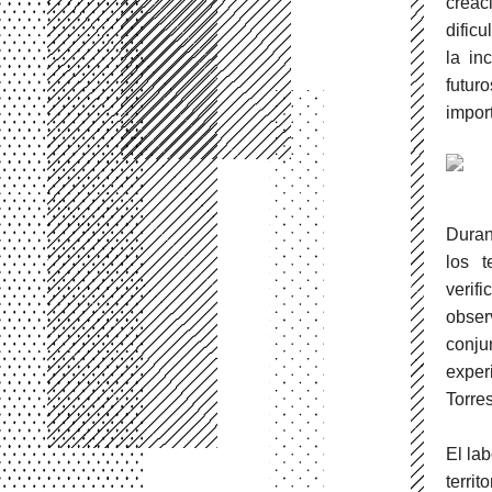
creac
dific
la in
futur
import
Duran
los t
verif
obser
conju
exper
Torres
El la
terri