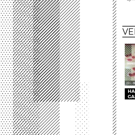
VE
HA
GA