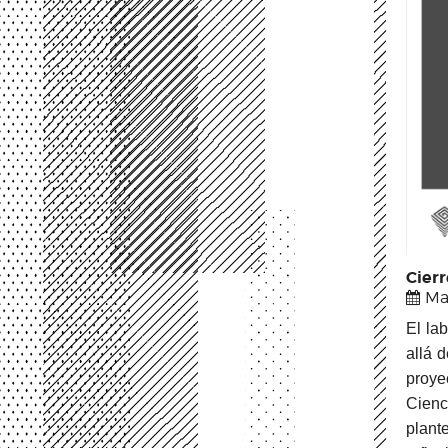
Cier
Ma
El la
allá 
proye
Cienc
plant