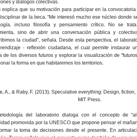
iones y diálogos colectivas.
s explica que su motivación para participar en la convocatoria
disciplinar de la beca. “Me interesó mucho ese núcleo donde se
logía, incluso filosofía y pensamiento crítico. No se tra
mienta, sino de abrir una conversación pública y colect
ribimos la ciudad”, señala. Desde esta perspectiva, el laborat
rendizaje - reflexión ciudadana, el cual permite instaurar u
a de los diversos futuros y explorar la visualización de “futuro
ionar la forma en que habitaremos los territorios.
, A., & Raby, F. (2013). Speculative everything: Design, fiction
MIT Press.
todología del laboratorio dialoga con el concepto de “alf
idad promovida por la UNESCO que propone pensar el mañan
formar la toma de decisiones desde el presente. En articula