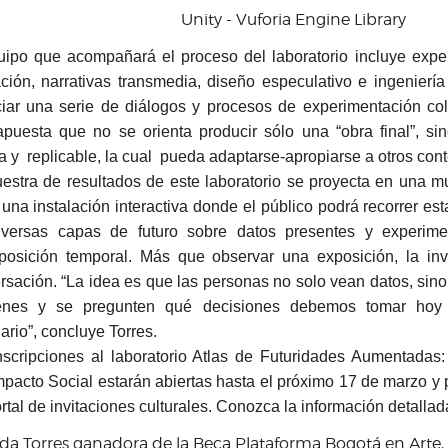
Unity - Vuforia Engine Library
uipo que acompañará el proceso del laboratorio incluye expe
ración, narrativas transmedia, diseño especulativo e ingenierí
ciar una serie de diálogos y procesos de experimentación col
puesta que no se orienta producir sólo una “obra final”, si
a y replicable, la cual pueda adaptarse-apropiarse a otros contex
estra de resultados de este laboratorio se proyecta en una m
una instalación interactiva donde el público podrá recorrer est
iversas capas de futuro sobre datos presentes y experime
posición temporal. Más que observar una exposición, la inv
rsación. “La idea es que las personas no solo vean datos, sin
enes y se pregunten qué decisiones debemos tomar hoy
ario”, concluye Torres.
nscripciones al laboratorio Atlas de Futuridades Aumentadas:
mpacto Social estarán abiertas hasta el próximo 17 de marzo y 
rtal de invitaciones culturales. Conozca la información detallad
da Torres ganadora de la Beca Plataforma Bogotá en Arte, 