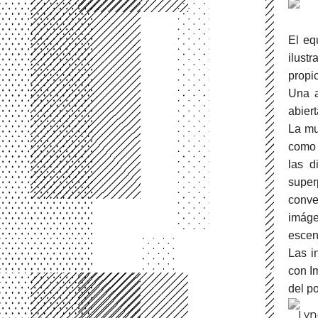
El eq
ilust
propi
Una a
abiert
La mu
como 
las d
super
conve
imág
escen
Las i
con I
del po
Lyn