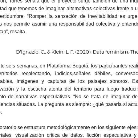
ión, Torres señala que el proyecto surge también de una inq
ultad que tenemos de imaginar alternativas colectivas frente 
certidumbre. “Romper la sensación de inevitabilidad es urge
os nos permite asumir una responsabilidad colectiva y entend
an”, resalta.
D'Ignazio, C., & Klein, L. F. (2020). Data feminism. Th
te seis semanas, en Plataforma Bogotá, los participantes real
erritorios recolectando, indicios,señales débiles, conversac
icables, imágenes y capturas de los paisajes sonoros. E
vación y la escucha atenta del territorio para luego traduci
nto de narrativas especulativas. “No se trata de imaginar d
iencias situadas. La pregunta es siempre: ¿qué pasaría si actu
.
boratorio se estructura metodológicamente en los siguiente ejes
toriales, visualización crítica de datos, ficción especulativa 