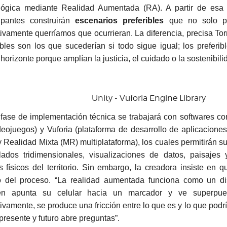
lógica mediante Realidad Aumentada (RA). A partir de esa l
cipantes construirán
escenarios preferibles
que no solo pod
tivamente querríamos que ocurrieran. La diferencia, precisa Torr
bles son los que sucederían si todo sigue igual; los preferi
orizonte porque amplían la justicia, el cuidado o la sostenibili
Unity - Vuforia Engine Library
 fase de implementación técnica se trabajará con softwares com
deojuegos) y Vuforia (plataforma de desarrollo de aplicacion
y Realidad Mixta (MR) multiplataforma), los cuales permitirán s
ados tridimensionales, visualizaciones de datos, paisajes 
s físicos del territorio. Sin embargo, la creadora insiste en 
o del proceso. “La realidad aumentada funciona como un dis
ien apunta su celular hacia un marcador y ve superpue
ivamente, se produce una fricción entre lo que es y lo que podrí
presente y futuro abre preguntas”.