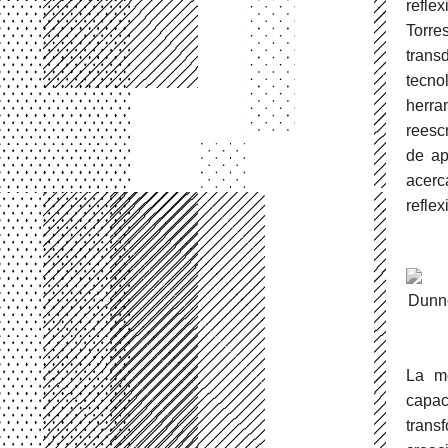
reflex
Torre
trans
tecno
herra
reesc
de ap
acerc
reflex
Dunne
La me
capac
trans