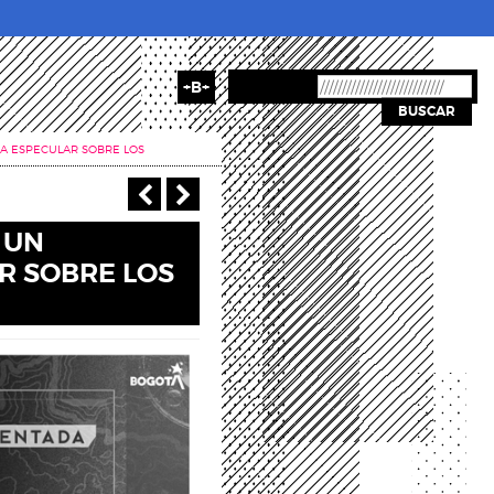
+B+
BUSCAR
 A ESPECULAR SOBRE LOS
‹ Anterior
Siguiente >
 UN
R SOBRE LOS