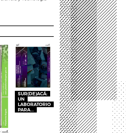
SUR(DE)ACÁ:
UN
LABORATORIO
PARA...