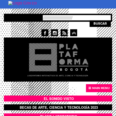
Pasar al contenido principal
BUSCAR
MAIN MENU
EL SONIDO VISTO
BOTÓN SONIDO VISTO
BECAS DE ARTE, CIENCIA Y TECNOLOGÍA 2023
BOTON DOMO LLENO