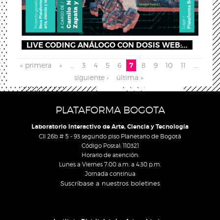
LIVE CODING ANÁLOGO CON DOSIS WEB:...
Páginas
« primera
«
…
3
4
5
6
7
8
9
10
11
…
siguiente ›
última »
PLATAFORMA BOGOTA
Laboratorio Interactivo de Arte, Ciencia y Tecnología
Cll 26b # 5 - 93 segundo piso Planetario de Bogotá
Código Postal: 110321
Horario de atención:
Lunes a Viernes 7:00 a.m. a 4:30 p.m.
Jornada continua
Suscríbase a nuestros boletines