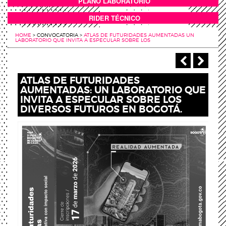
PLANO LABORATORIO
ANEXOS
RIDER TÉCNICO
HOME
>
CONVOCATORIA
>
ATLAS DE FUTURIDADES AUMENTADAS UN
LABORATORIO QUE INVITA A ESPECULAR SOBRE LOS
‹ Anterio
Sigu
ATLAS DE FUTURIDADES
AUMENTADAS: UN LABORATORIO QUE
INVITA A ESPECULAR SOBRE LOS
DIVERSOS FUTUROS EN BOGOTÁ.