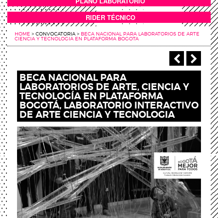
PLANO LABORATORIO
ANEXOS
RIDER TÉCNICO
HOME
>
CONVOCATORIA
>
BECA NACIONAL PARA LABORATORIOS DE ARTE
CIENCIA Y TECNOLOGIA EN PLATAFORMA BOGOTA
‹ Anterio
Sigu
BECA NACIONAL PARA
LABORATORIOS DE ARTE, CIENCIA Y
TECNOLOGÍA EN PLATAFORMA
BOGOTÁ, LABORATORIO INTERACTIVO
DE ARTE CIENCIA Y TECNOLOGIA