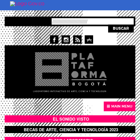
Pasar al contenido principal
BUSCAR
MAIN MENU
EL SONIDO VISTO
BOTÓN SONIDO VISTO
BECAS DE ARTE, CIENCIA Y TECNOLOGÍA 2023
BOTON DOMO LLENO