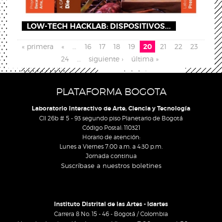
LOW-TECH HACKLAB: DISPOSITIVOS...
Páginas
« primera
«
…
16
17
18
19
20
21
22
23
24
…
siguiente ›
última »
PLATAFORMA BOGOTA
Laboratorio Interactivo de Arte, Ciencia y Tecnología
Cll 26b # 5 - 93 segundo piso Planetario de Bogotá
Código Postal: 110321
Horario de atención:
Lunes a Viernes 7:00 a.m. a 4:30 p.m.
Jornada continua
Suscríbase a nuestros boletines
Instituto Distrital de las Artes - Idartes
Carrera 8 No. 15 - 46 - Bogotá / Colombia