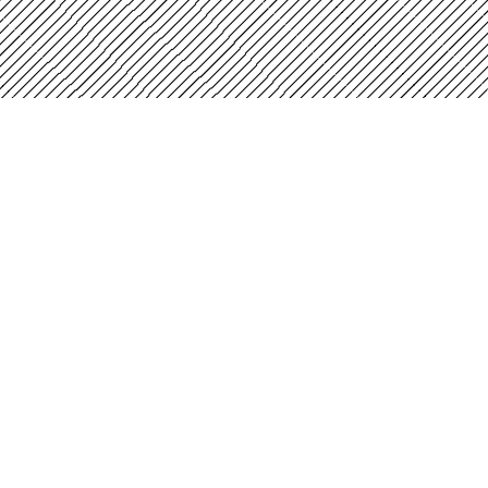
Instituto Distrital de las Artes - Idartes
Carrera 8 No. 15 - 46 - Bogotá / Colombia
Horario de atención: Lunes a Viernes 7:00 a.m.
ogotá
a 4:30 p.m.
Centros de Atención
contactenos@idartes.gov.co
PBX: (+57) 601 379 5750
Transparencia y acceso a la información
pública
Formulario de peticiones, quejas, reclamos y
denuncias