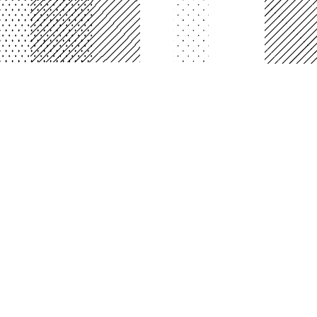
PLATAFORMA BOGOTA
Laboratorio Interactivo de Arte, Ciencia y
Tecnología
Cll 26b # 5 - 93 segundo piso Planetario de B
Código Postal: 110321
Horario de atención:
Lunes a Viernes 7:00 a.m. a 4:30 p.m.
Jornada continua
Suscríbase a nuestros boletines