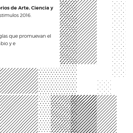
ios de Arte, Ciencia y
stimulos 2016.
orios de Arte, Ciencia y
ogías que promuevan el
bio y e