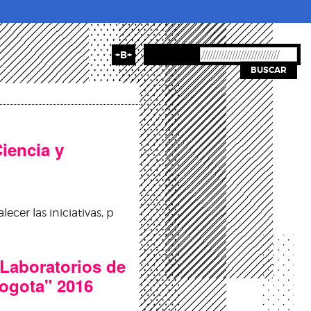
+B+
BUSCAR
iencia y
lecer las iniciativas, p
a y Tecnología
Laboratorios de
Bogota" 2016