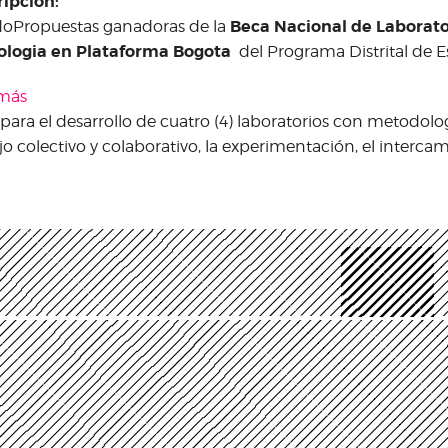
ripción:
Beca Nacional de Laborator
doPropuestas ganadoras de la
ologia en Plataforma Bogota
del Programa Distrital de E
 más
sobre Propuestas ganadoras: "Beca Nacional de Laborat
para el desarrollo de cuatro (4) laboratorios con metodol
Tecnologia en Plataforma Bogota" 2016
jo colectivo y colaborativo, la experimentación, el intercam