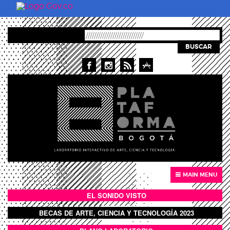
Pasar al contenido principal
BUSCAR
MAIN MENU
EL SONIDO VISTO
BOTÓN SONIDO VISTO
BECAS DE ARTE, CIENCIA Y TECNOLOGÍA 2023
BOTON DOMO LLENO