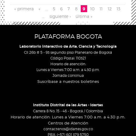
Páginas
« primera
«
…
5
6
7
8
9
10
11
12
13
…
siguiente ›
última »
PLATAFORMA BOGOTA
Laboratorio Interactivo de Arte, Ciencia y Tecnología
Cll 26b # 5 - 93 segundo piso Planetario de Bogotá
Código Postal: 110321
Horario de atención:
Lunes a Viernes 7:00 a.m. a 4:30 p.m.
Jornada continua
Suscríbase a nuestros boletines
Instituto Distrital de las Artes - Idartes
Carrera 8 No. 15 - 46 - Bogotá / Colombia
Horario de atención: Lunes a Viernes 7:00 a.m. a 4:30 p.m.
Centros de Atención
contactenos@idartes.gov.co
PBX: (+57) 601 379 5750