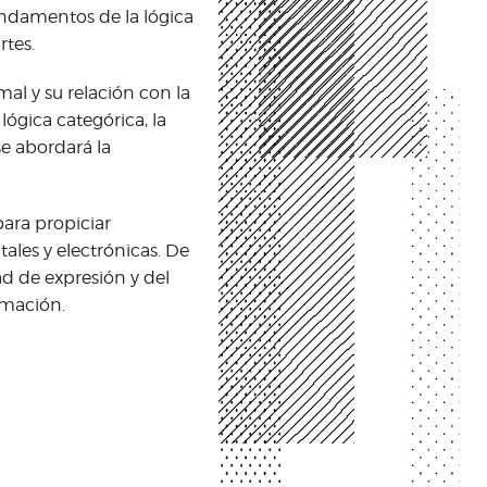
undamentos de la lógica
rtes.
al y su relación con la
ógica categórica, la
se abordará la
ara propiciar
tales y electrónicas. De
d de expresión y del
ormación.