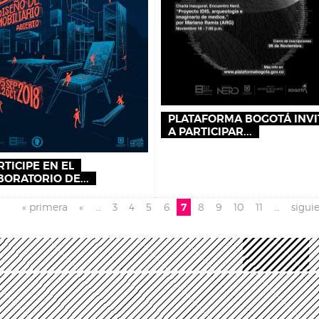
PLATAFORMA BOGOTÁ INVI
A PARTICIPAR...
RTICIPE EN EL
BORATORIO DE...
inas
« primera
«
…
3
4
5
6
7
8
9
10
11
…
siguie