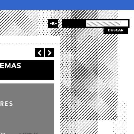
+B+
BUSCAR
‹ Anterior
Siguiente >
TEMAS