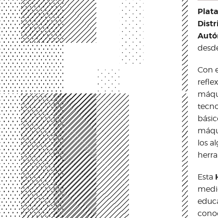
Plat
Distr
Autó
desde
Con e
refle
máqu
tecno
básic
máqui
los a
herra
Esta
medio
educa
conoc