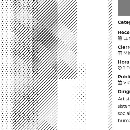
Categ
Rece
Lu
Cier
Mi
Hora
2:0
Publ
Vi
Dirig
Artis
siste
socia
human