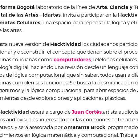
aforma Bogotá
Arte, Ciencia y T
laboratorio de la línea de
ital de las Artes – Idartes
Hacktiv
, invita a participar en la
matas Celulares
, una espacio para repensar la lógica y el
 las artes.
Hacktividad
sta nueva versión de
los ciudadanos partici
xionar y deconstruir el concepto que tienen sobre el proc
computadores
inas cotidianas como
, teléfonos celulares
logía digital, haciendo una revisión desde un lenguaje coti
os de lógica computacional que sin saber, todos usan a di
nas cumplen sus funciones. Se busca la desmitificación 
lgoritmos y la lógica computacional para abrir espacios de
mientas desde exploraciones y aplicaciones plásticas.
Hacktividad
Juan Cortés
,
estará a cargo de
artista audiovi
s audiovisuales, interesado por las conexiones entre arte, 
Amaranta Brock
tivos, y será asesorada por
, programado
imientos en lógica matemática y computacional. Trabaj