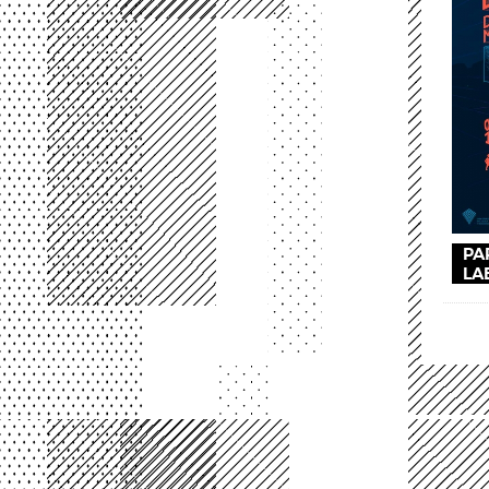
PA
LA
Pág