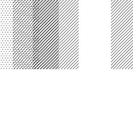
PLATAFORMA BOGOTA
Laboratorio Interactivo de Arte, Ciencia y
Tecnología
Cll 26b # 5 - 93 segundo piso Planetario de B
Código Postal: 110321