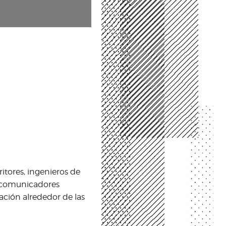
itores, ingenieros de
n, comunicadores
ación alrededor de las