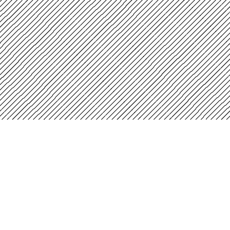
Instituto Distrital de las Artes - Idartes
Carrera 8 No. 15 - 46 - Bogotá / Colombia
Horario de atención: Lunes a Viernes 7:00 a.m.
ogotá
a 4:30 p.m.