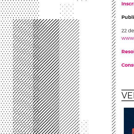
Inscr
Publi
22 de
www.i
Reso
Consu
VE