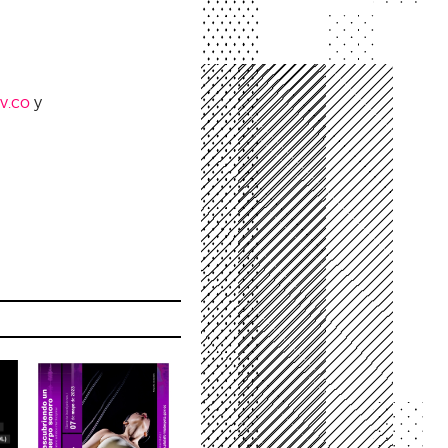
v.co
y