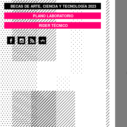
BECAS DE ARTE, CIENCIA Y TECNOLOGÍA 2023
BOTON DOMO LLENO
PLANO LABORATORIO
ANEXOS
RIDER TÉCNICO