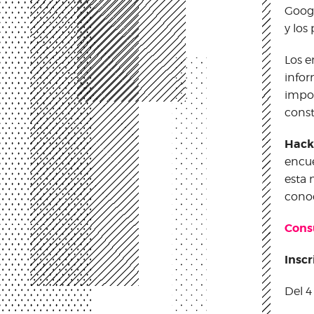
Googl
y los
Los e
infor
impor
const
Hack
encue
esta 
conoc
Cons
Insc
Del 4