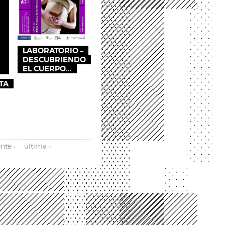
LABORATORIO –
DESCUBRIENDO
EL CUERPO...
TA
nte ›
última »