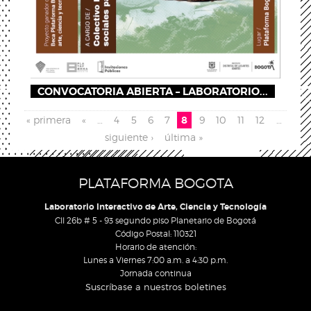
CONVOCATORIA ABIERTA – LABORATORIO...
Páginas
« primera
«
…
4
5
6
7
8
9
10
11
12
…
siguiente ›
última »
PLATAFORMA BOGOTA
Laboratorio Interactivo de Arte, Ciencia y Tecnología
Cll 26b # 5 - 93 segundo piso Planetario de Bogotá
Código Postal: 110321
Horario de atención:
Lunes a Viernes 7:00 a.m. a 4:30 p.m.
Jornada continua
Suscríbase a nuestros boletines