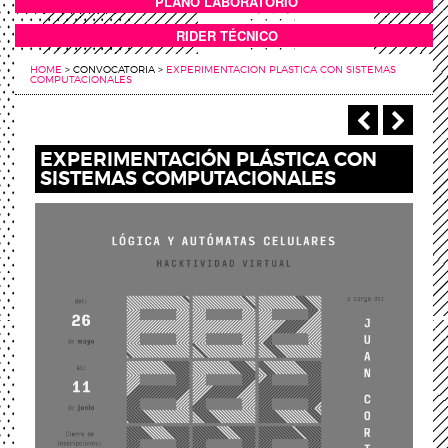
PLANO LABORATORIO
ANEXOS
RIDER TÉCNICO
HOME
>
CONVOCATORIA
>
EXPERIMENTACION PLASTICA CON SISTEMAS
COMPUTACIONALES
‹ Anterio
Sigu
EXPERIMENTACIÓN PLÁSTICA CON
SISTEMAS COMPUTACIONALES