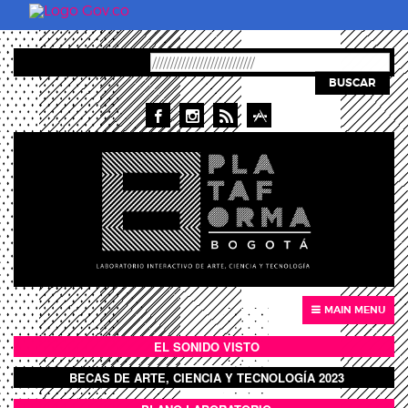
Pasar al contenido principal
BUSCAR
MAIN MENU
EL SONIDO VISTO
BOTÓN SONIDO VISTO
BECAS DE ARTE, CIENCIA Y TECNOLOGÍA 2023
BOTON DOMO LLENO