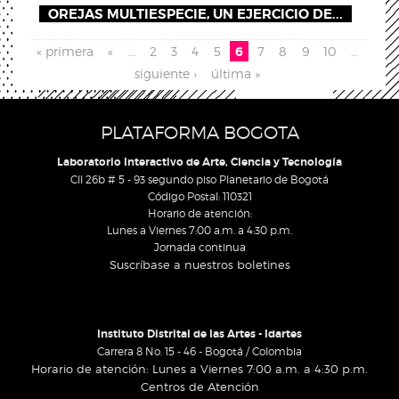
OREJAS MULTIESPECIE, UN EJERCICIO DE...
Páginas
« primera
«
…
2
3
4
5
6
7
8
9
10
…
siguiente ›
última »
PLATAFORMA BOGOTA
Laboratorio Interactivo de Arte, Ciencia y Tecnología
Cll 26b # 5 - 93 segundo piso Planetario de Bogotá
Código Postal: 110321
Horario de atención:
Lunes a Viernes 7:00 a.m. a 4:30 p.m.
Jornada continua
Suscríbase a nuestros boletines
Instituto Distrital de las Artes - Idartes
Carrera 8 No. 15 - 46 - Bogotá / Colombia
Horario de atención: Lunes a Viernes 7:00 a.m. a 4:30 p.m.
Centros de Atención