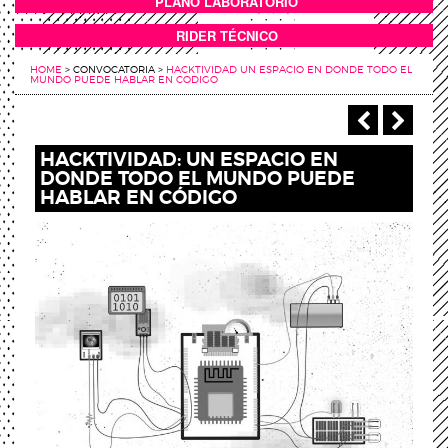
PLANO LABORATORIO
ANEXOS
RIDER TÉCNICO
HOME
>
CONVOCATORIA
>
HACKTIVIDAD UN ESPACIO EN DONDE TODO EL
MUNDO PUEDE HABLAR EN CODIGO
‹ Anterio
Sigu
HACKTIVIDAD: UN ESPACIO EN
DONDE TODO EL MUNDO PUEDE
HABLAR EN CÓDIGO