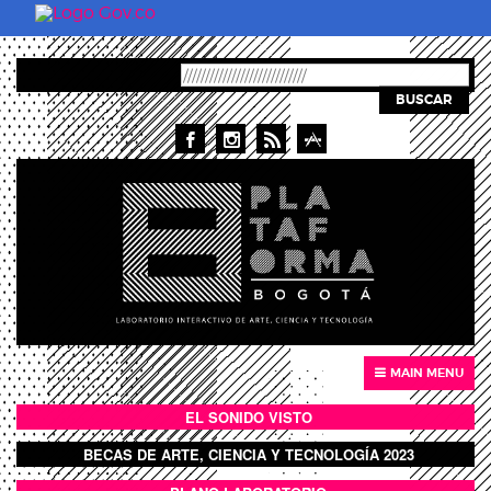
Pasar al contenido principal
BUSCAR
MAIN MENU
EL SONIDO VISTO
BOTÓN SONIDO VISTO
BECAS DE ARTE, CIENCIA Y TECNOLOGÍA 2023
BOTON DOMO LLENO