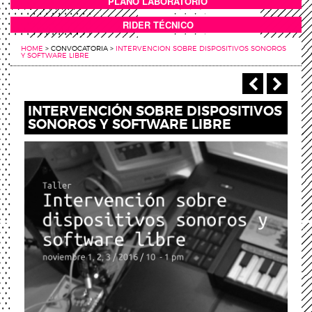
PLANO LABORATORIO
ANEXOS
RIDER TÉCNICO
HOME
>
CONVOCATORIA
>
INTERVENCION SOBRE DISPOSITIVOS SONOROS
Y SOFTWARE LIBRE
‹ Anterio
Sigu
INTERVENCIÓN SOBRE DISPOSITIVOS
SONOROS Y SOFTWARE LIBRE