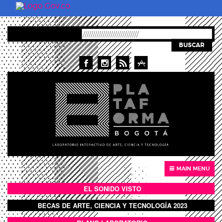
Pasar al contenido principal
BUSCAR
MAIN MENU
EL SONIDO VISTO
BOTÓN SONIDO VISTO
BECAS DE ARTE, CIENCIA Y TECNOLOGÍA 2023
BOTON DOMO LLENO