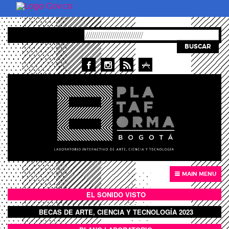
Pasar al contenido principal
BUSCAR
MAIN MENU
EL SONIDO VISTO
BOTÓN SONIDO VISTO
BECAS DE ARTE, CIENCIA Y TECNOLOGÍA 2023
BOTON DOMO LLENO