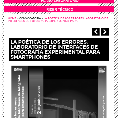
PLANO LABORATORIO
ANEXOS
RIDER TÉCNICO
HOME
>
CONVOCATORIA
>
LA POETICA DE LOS ERRORES LABORATORIO DE
INTERFACES DE FOTOGRAFIA EXPERIMENTAL PARA
‹ Anterio
Sigu
LA POÉTICA DE LOS ERRORES:
LABORATORIO DE INTERFACES DE
FOTOGRAFÍA EXPERIMENTAL PARA
SMARTPHONES