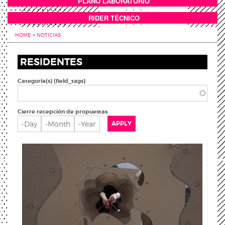
PLANO LABORATORIO
ANEXOS
RIDER TÉCNICO
HOME
>
NOTICIAS
RESIDENTES
Categoría(s) (field_tags)
Cierre recepción de propuestas
Cierre recepción de propuestas
Day
Month
Year
APPLY