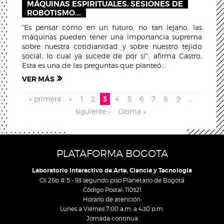
MÁQUINAS ESPIRITUALES, SESIONES DE
ROBOTISMO...
“Es pensar cómo en un futuro, no tan lejano, las
máquinas pueden tener una importancia suprema
sobre nuestra cotidianidad y sobre nuestro tejido
social, lo cual ya sucede de por sí'', afirma Castro.
Esta es una de las preguntas que planteó...
VER MÁS
Pages
« primera
«
1
2
3
4
5
6
7
8
9
…
siguiente ›
última »
PLATAFORMA BOGOTA
Laboratorio Interactivo de Arte, Ciencia y Tecnología
Cll 26b # 5 - 93 segundo piso Planetario de Bogotá
Código Postal: 110321
Horario de atención:
Lunes a Viernes 7:00 a.m. a 4:30 p.m.
Jornada continua