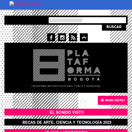
Skip to main content
BUSCAR
MAIN MENU
EL SONIDO VISTO
BOTÓN SONIDO VISTO
BECAS DE ARTE, CIENCIA Y TECNOLOGÍA 2023
BOTON DOMO LLENO