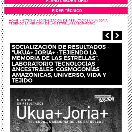
PLANO LABORATORIO
ANEXOS
RIDER TÉCNICO
HOME
>
NOTICIAS
>
SOCIALIZACION DE RESULTADOS UKUA JORIA
TEJIENDO LA MEMORIA DE LAS ESTRELLAS LABORATORIO
‹ Anterio
Sigu
SOCIALIZACIÓN DE RESULTADOS -
“UKUA+ JORIA+ : TEJIENDO LA
MEMORIA DE LAS ESTRELLAS”,
LABORATORIO TECNOLOGÍAS
ANCESTRALES: COSMOGONÍAS
AMAZÓNICAS, UNIVERSO, VIDA Y
TEJIDO