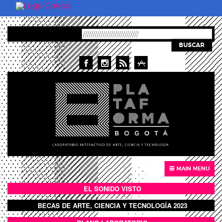
Pasar al contenido principal
BUSCAR
MAIN MENU
EL SONIDO VISTO
BOTÓN SONIDO VISTO
BECAS DE ARTE, CIENCIA Y TECNOLOGÍA 2023
BOTON DOMO LLENO