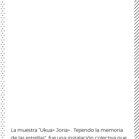
La muestra “Ukua+ Joria+ : Tejiendo la memoria
de las estrellas”, fue una instalación colectiva que