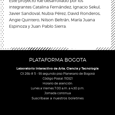
Este proyecto fue desarrollado por los
integrantes Catalina Fernández, Ignacio Sekul,
Javier Sandoval, Nubia Pérez, David Ronderos,
Angie Quintero, Nilson Beltrán, María Juana
Espinoza y Juan Pablo Sierra.
PLATAFORMA BOGOTA
Laboratorio Interactivo de Arte, Ciencia y Tecnología
Cll 26b # 5 - 93 segundo piso Planetario de Bogotá
Código Postal: 110321
Horario de atención:
Lunes a Viernes 7:00 a.m. a 4:30 p.m.
Jornada continua
Suscríbase a nuestros boletines