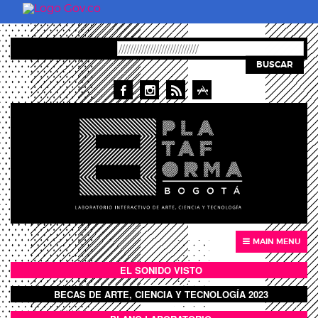
Pasar al contenido principal
BUSCAR
MAIN MENU
EL SONIDO VISTO
BOTÓN SONIDO VISTO
BECAS DE ARTE, CIENCIA Y TECNOLOGÍA 2023
BOTON DOMO LLENO