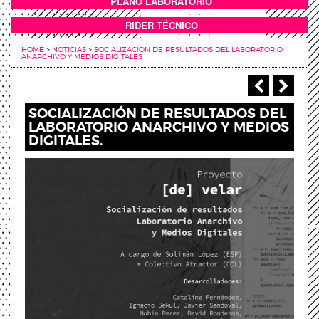
PLANO LABORATORIO
ANEXOS
RIDER TÉCNICO
HOME
>
NOTICIAS
>
SOCIALIZACION DE RESULTADOS DEL LABORATORIO
ANARCHIVO Y MEDIOS DIGITALES
‹ Anterio
Sigu
SOCIALIZACIÓN DE RESULTADOS DEL
LABORATORIO ANARCHIVO Y MEDIOS
DIGITALES.