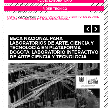
PLANO LABORATORIO
ANEXOS
RIDER TÉCNICO
HOME
>
CONVOCATORIA
>
BECA NACIONAL PARA LABORATORIOS DE ARTE
CIENCIA Y TECNOLOGIA EN PLATAFORMA BOGOTA
‹ Anterio
Sigu
BECA NACIONAL PARA
LABORATORIOS DE ARTE, CIENCIA Y
TECNOLOGÍA EN PLATAFORMA
BOGOTÁ, LABORATORIO INTERACTIVO
DE ARTE CIENCIA Y TECNOLOGIA