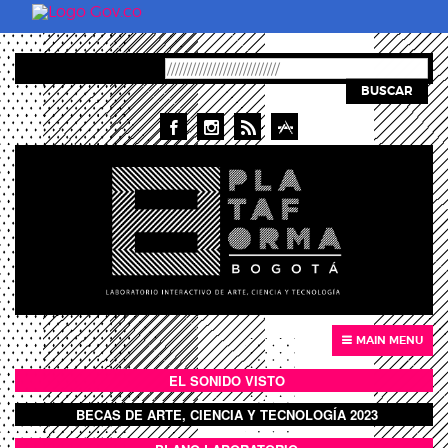
Pasar al contenido principal
BUSCAR
MAIN MENU
EL SONIDO VISTO
BOTÓN SONIDO VISTO
BECAS DE ARTE, CIENCIA Y TECNOLOGÍA 2023
BOTON DOMO LLENO