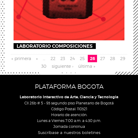
LABORATORIO COMPOSICIONES
Páginas
« primera
«
…
22
23
24
25
26
27
28
29
30
siguiente ›
última »
PLATAFORMA BOGOTA
Laboratorio Interactivo de Arte, Ciencia y Tecnología
Cll 26b # 5 - 93 segundo piso Planetario de Bogotá
Código Postal: 110321
Horario de atención:
Lunes a Viernes 7:00 a.m. a 4:30 p.m.
Jornada continua
Suscríbase a nuestros boletines