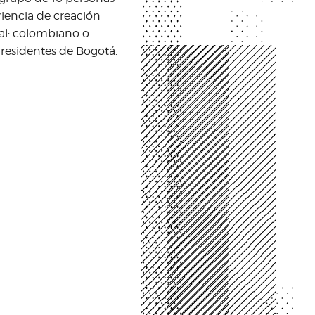
iencia de creación
ral: colombiano o
 residentes de Bogotá.