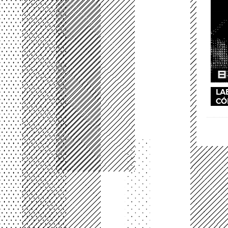
LA
CÓ
Pág