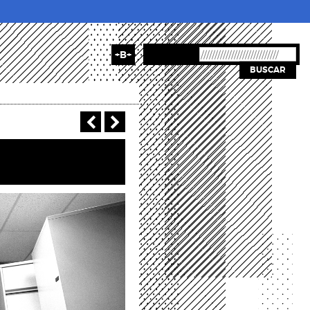
+B+
BUSCAR
‹ Anterior
Siguiente >