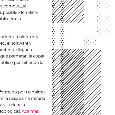
tes como ¿Qué
 posible identificar
ablecerse o
acker y maker, de la
eo, el software y
pretende llegar a
s que permitan la copia
 público permitiendo la
onformado por Hamilton
arrolla desde una mirada
 y la ciencia,
ecológicas.
Acá más