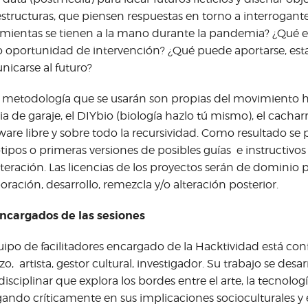
estructuras, que piensen respuestas en torno a interrogan
mientas se tienen a la mano durante la pandemia? ¿Qué es
oportunidad de intervención? ¿Qué puede aportarse, est
icarse al futuro?
 metodología que se usarán son propias del movimiento h
ia de garaje, el DIYbio (biología hazlo tú mismo), el cacharr
are libre y sobre todo la recursividad. Como resultado se 
tipos o primeras versiones de posibles guías e instructivo
alteración. Las licencias de los proyectos serán de dominio
oración, desarrollo, remezcla y/o alteración posterior.
ncargados de las sesiones
uipo de facilitadores encargado de la Hacktividad está c
zo, artista, gestor cultural, investigador. Su trabajo se des
disciplinar que explora los bordes entre el arte, la tecnología
ando críticamente en sus implicaciones socioculturales y 