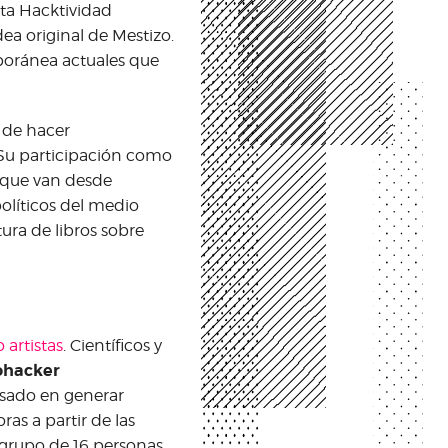
esta Hacktividad
dea original de Mestizo.
poránea actuales que
 de hacer
 Su participación como
 que van desde
políticos del medio
ura de libros sobre
 artistas
. Científicos y
ohacker
resado en generar
as a partir de las
 grupo de 16 personas