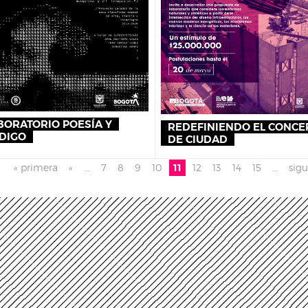
BORATORIO POESÍA Y
REDEFINIENDO EL CONCE
DIGO
DE CIUDAD
inas
« primera
«
…
7
8
9
10
11
12
13
14
15
…
sigu