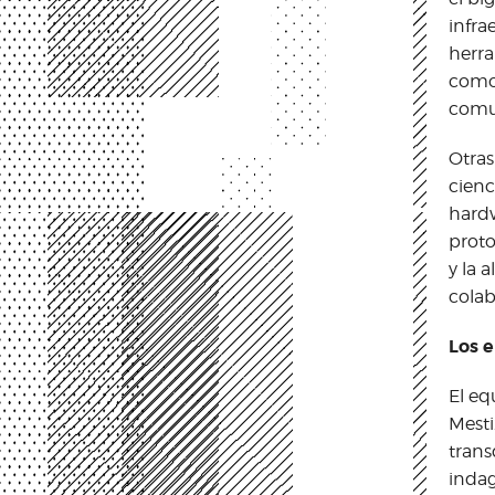
infra
herra
como 
comun
Otras
cienc
hardw
proto
y la 
colab
Los e
El eq
Mesti
trans
indag