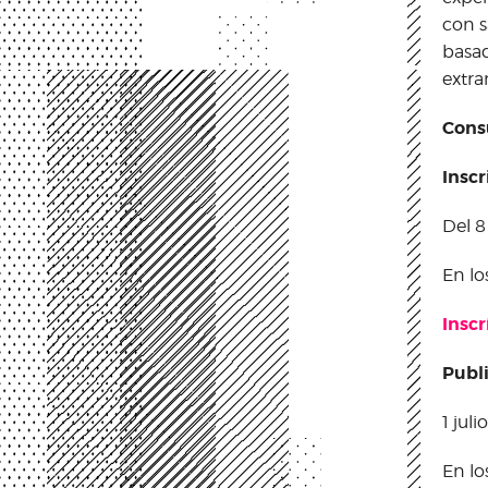
con s
basad
extra
Cons
Insc
Del 8
En lo
Inscr
Publi
1 jul
En lo