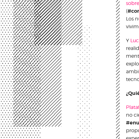
sobre
#co
(
Los n
vivim
Y
Luc
reali
mento
explo
ambie
tecno
¿Qui
Plat
no ci
#enu
propu
exper