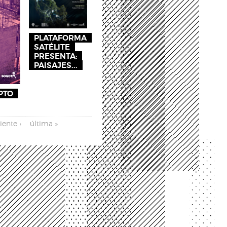
PLATAFORMA
SATÉLITE
PRESENTA:
PAISAJES...
PTO
iente ›
última »