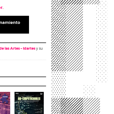
er.
inamiento
 de las Artes – Idartes
y su