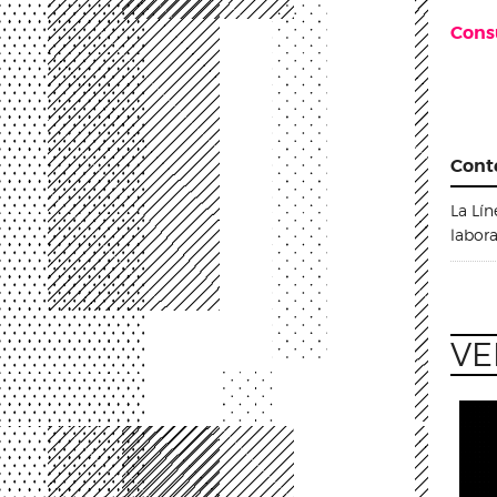
Cons
Cont
La Lín
labor
VE