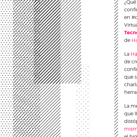
¿Qué
confi
en #
Virtu
Tecn
de
Ha
La
Ha
de cr
confi
que s
charl
herra
La me
que l
disto
mis
el bi