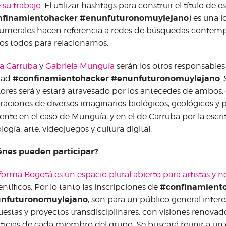
 su trabajo.
El utilizar hashtags para construir el título de 
nfinamientohacker #enunfuturonomuylejano
) es una i
umerales hacen referencia a redes de búsquedas contem
os todos para relacionarnos.
a Carruba
y
Gabriela Munguía
serán los otros responsables
#confinamientohacker #enunfuturonomuylejano
dad
.
res será y estará atravesado por los antecedes de ambos,
raciones de diversos imaginarios biológicos, geológicos y 
nte en el caso de Munguía, y en el de Carruba por la escrit
logía, arte, videojuegos y cultura digital.
énes pueden participar?
aforma Bogotá
es un espacio plural abierto para artistas y no
#confinamient
entíficos. Por lo tanto las inscripciones de
nfuturonomuylejano
, son para un público general inte
estas y proyectos transdisciplinares, con visiones renovador
ticias de cada miembro del grupo. Se buscará reunir a un