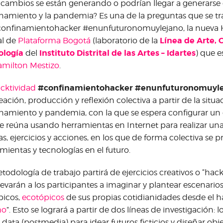
 cambios se están generando o podrían llegar a generarse 
namiento y la pandemia? Es una de la preguntas que se tr
confinamientohacker #enunfuturonomuylejano, la nueva 
Línea de Arte, 
al de
Plataforma Bogotá
(laboratorio de la
ología
Instituto Distrital de las Artes – Idartes
del
) que e
milton Mestizo
.
#confinamientohacker #enunfuturonomuyl
cktividad
eación, producción y reflexión colectiva a partir de la situa
namiento y pandemia, con la que se espera configurar un 
e reúna usando herramientas en Internet para realizar una
as, ejercicios y acciones, en los que de forma colectiva se
mientas y tecnologías en el futuro.
todología de trabajo partirá de ejercicios creativos o “hac
levarán a los participantes a imaginar y plantear escenarios f
́picos,
ecotópicos
de sus propias cotidianidades desde el ha
mo
”. Esto se logrará a partir de dos líneas de investigación: l
g data (postmedia) para idear futuros ficticios y diseñar obje