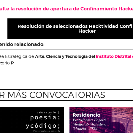
ulte la resolución de apertura de Confinamiento Hack
Resolución de seleccionados Hacktividad Conf
Hacker
enido relacionado:
ea Estratégica de
Arte, Ciencia y Tecnología del
Instituto Distrital
atorio
P
R MÁS CONVOCATORIAS