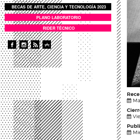
BECAS DE ARTE, CIENCIA Y TECNOLOGÍA 2023
BOTON DOMO LLENO
PLANO LABORATORIO
ANEXOS
RIDER TÉCNICO
Rece
Mar
Cier
Vi
Publ
Mié