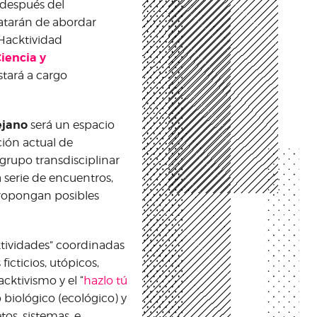
después del
atarán de abordar
Hacktividad
Ciencia y
stará a cargo
ejano
será un espacio
ción actual de
grupo transdisciplinar
 serie de encuentros,
 propongan posibles
ktividades” coordinadas
icticios, utópicos,
cktivismo y el “
hazlo tú
o biológico (ecológico) y
tos, sistemas, e