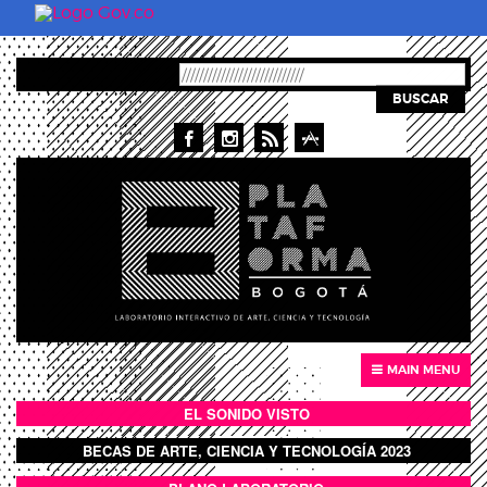
Pasar al contenido principal
BUSCAR
MAIN MENU
EL SONIDO VISTO
BOTÓN SONIDO VISTO
BECAS DE ARTE, CIENCIA Y TECNOLOGÍA 2023
BOTON DOMO LLENO