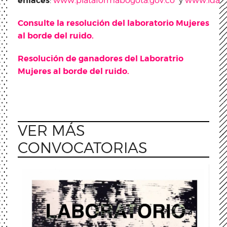
enlaces
:
www.plataformabogota.gov.co
y
www.idart
Consulte la resolución del laboratorio Mujeres
al borde del ruido.
Resolución de ganadores del Laboratrio
Mujeres al borde del ruido.
VER MÁS
CONVOCATORIAS