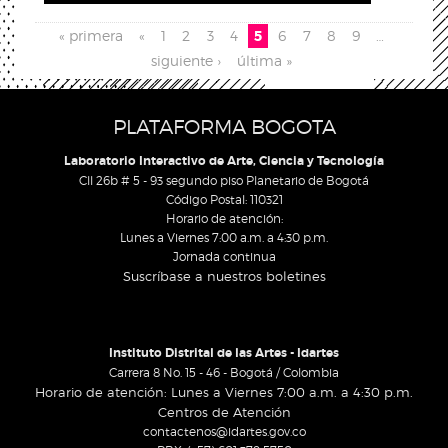
Páginas
« primera
«
1
2
3
4
5
6
7
8
9
…
siguiente ›
última »
PLATAFORMA BOGOTA
Laboratorio Interactivo de Arte, Ciencia y Tecnología
Cll 26b # 5 - 93 segundo piso Planetario de Bogotá
Código Postal: 110321
Horario de atención:
Lunes a Viernes 7:00 a.m. a 4:30 p.m.
Jornada continua
Suscríbase a nuestros boletines
Instituto Distrital de las Artes - Idartes
Carrera 8 No. 15 - 46 - Bogotá / Colombia
Horario de atención: Lunes a Viernes 7:00 a.m. a 4:30 p.m.
Centros de Atención
contactenos@idartes.gov.co