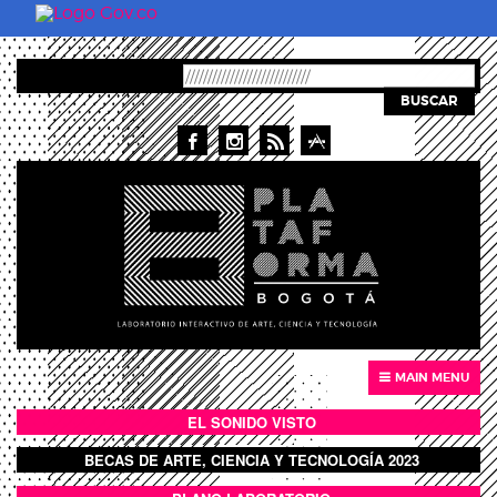
Pasar al contenido principal
BUSCAR
MAIN MENU
EL SONIDO VISTO
BOTÓN SONIDO VISTO
BECAS DE ARTE, CIENCIA Y TECNOLOGÍA 2023
BOTON DOMO LLENO