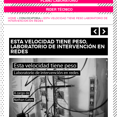
PLANO LABORATORIO
ANEXOS
RIDER TÉCNICO
HOME
>
CONVOCATORIA
>
ESTA VELOCIDAD TIENE PESO LABORATORIO DE
INTERVENCION EN REDES
‹ Anterio
Sigu
ESTA VELOCIDAD TIENE PESO,
LABORATORIO DE INTERVENCIÓN EN
REDES