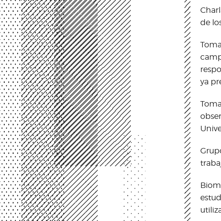
Charl
de lo
Toma 
campo
respo
ya pr
Toma 
obser
Unive
Grupo
traba
Biomí
estud
utiliz