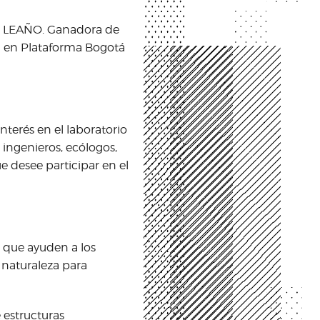
SÉ LEAÑO. Ganadora de
ía en Plataforma Bogotá
terés en el laboratorio
, ingenieros, ecólogos,
e desee participar en el
, que ayuden a los
a naturaleza para
 estructuras