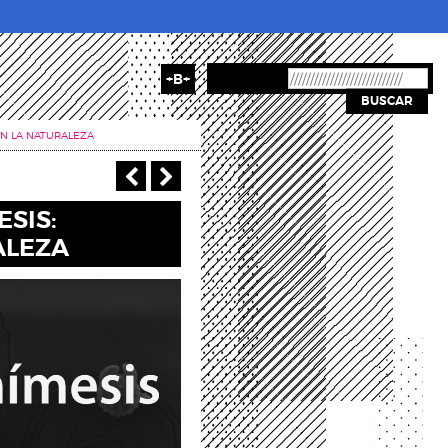
+B+
BUSCAR
EN LA NATURALEZA
‹ Anterior
Siguiente >
SIS:
ALEZA