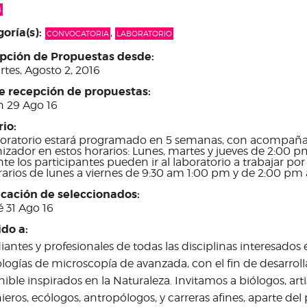
B
oría(s):
,
CONVOCATORIA
LABORATORIO
pción de Propuestas desde:
tes, Agosto 2, 2016
re recepción de propuestas:
n 29 Ago 16
rio:
boratorio estará programado en 5 semanas, con acompaña
izador en estos horarios: Lunes, martes y jueves de 2:00 
nte los participantes pueden ir al laboratorio a trabajar por
arios de lunes a viernes de 9:30 am 1:00 pm y de 2:00 pm
icación de seleccionados:
 31 Ago 16
ido a:
iantes y profesionales de todas las disciplinas interesado
logías de microscopía de avanzada, con el fin de desarroll
nible inspirados en la Naturaleza. Invitamos a biólogos, arti
ieros, ecólogos, antropólogos, y carreras afines, aparte de