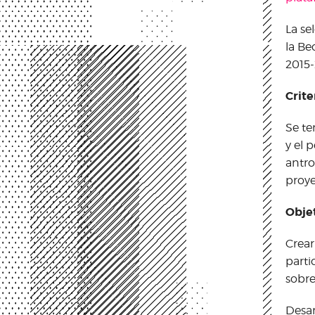
La se
la Be
2015-
Crite
Se te
y el 
antro
proye
Objet
Crear
parti
sobrev
Desar