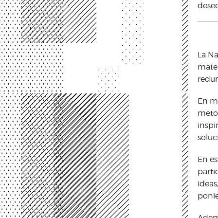
desee
La Na
mater
redun
En me
metod
inspi
soluc
En es
parti
ideas
ponie
Ademá