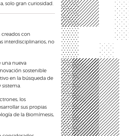
a, solo gran curiosidad.
, creados con
interdisciplinarios, no
e una nueva
novación sostenible
activo en la búsqueda de
y sistema.
ctrones, los
arrollar sus propias
logía de la Biomímesis,
n considerados