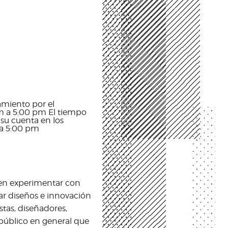
miento por el
pm a 5:00 pm El tiempo
 su cuenta en los
 a 5:00 pm
s en experimentar con
ar diseños e innovación
stas, diseñadores,
l público en general que