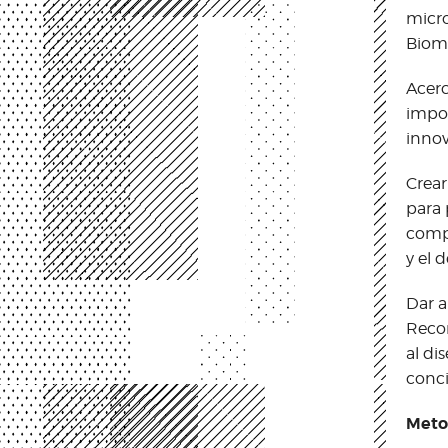
micro
Biomí
Acerc
impor
innov
Crear
para 
compl
y el 
Dar a
Recon
al di
conci
Meto