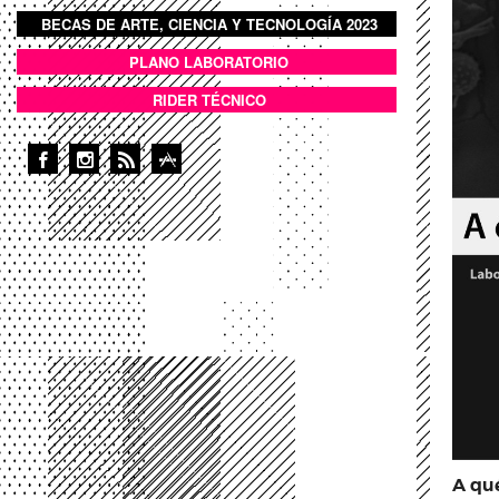
BECAS DE ARTE, CIENCIA Y TECNOLOGÍA 2023
BOTON DOMO LLENO
PLANO LABORATORIO
ANEXOS
RIDER TÉCNICO
A qué