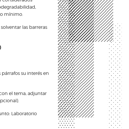
iodegradabilidad,
cto mínimo.
solventar las barreras
)
árrafos su interés en
con el tema, adjuntar
pcional).
unto: Laboratorio