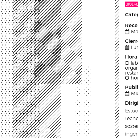
BIOLA
Categ
Rece
Mar
Cier
Lu
Hora
El la
organ
resta
hor
Publ
Mié
Dirig
Estud
tecno
soste
ingen