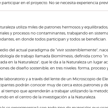
 participar en el proyecto. No se necesita experiencia previ
turaleza utiliza miles de patrones hermosos y equilibrados
iales y procesos no contaminantes, trabajando en sistemas 
dantes, en donde todos participan y todos se benefician.
dio del actual paradigma de “vivir sosteniblemente”, nac
ología de trabajo llamada Biomímesis, definida como “in
rada en la Naturaleza”, que le da a la Naturaleza un lugar 
iones de diseño sostenible, en tres niveles: forma, proceso 
te laboratorio y a través del lente de un Microscopio de Ele
cipantes podrán conocer muy de cerca estos patrones y des
, al tiempo que aprenderán a trabajar utilizando la metodo
ndo en el centro de la investigación a la Naturaleza.
s se experimentará con todo tipo de materiales que sea