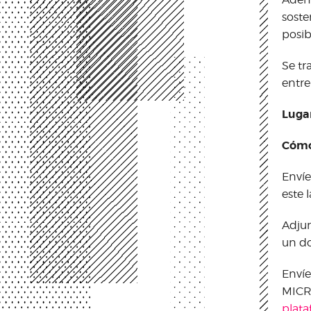
soste
posib
Se tr
entre
Lugar
Cómo
Envíe
este 
Adjun
un do
Envíe
MICRO
plat