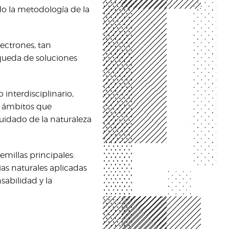
do la metodología de la
ectrones, tan
squeda de soluciones
 interdisciplinario,
os ámbitos que
uidado de la naturaleza
emillas principales:
as naturales aplicadas
sabilidad y la