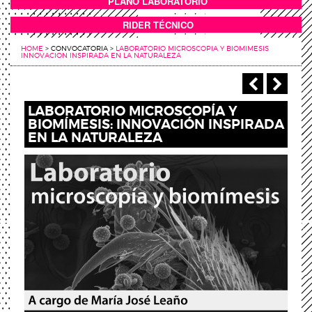
PLANO LABORATORIO
ANEXOS
RIDER TÉCNICO
HOME
>
CONVOCATORIA
>
LABORATORIO MICROSCOPIA Y BIOMIMESIS
INNOVACION INSPIRADA EN LA NATURALEZA
‹ Anterio
Sigu
LABORATORIO MICROSCOPÍA Y
BIOMÍMESIS: INNOVACIÓN INSPIRADA
EN LA NATURALEZA