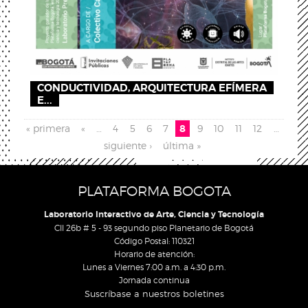
CONDUCTIVIDAD, ARQUITECTURA EFÍMERA
E...
Páginas
« primera
«
…
4
5
6
7
8
9
10
11
12
…
siguiente ›
última »
PLATAFORMA BOGOTA
Laboratorio Interactivo de Arte, Ciencia y Tecnología
Cll 26b # 5 - 93 segundo piso Planetario de Bogotá
Código Postal: 110321
Horario de atención:
Lunes a Viernes 7:00 a.m. a 4:30 p.m.
Jornada continua
Suscríbase a nuestros boletines