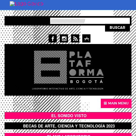
Pasar al contenido principal
BUSCAR
MAIN MENU
EL SONIDO VISTO
BOTÓN SONIDO VISTO
BECAS DE ARTE, CIENCIA Y TECNOLOGÍA 2023
BOTON DOMO LLENO