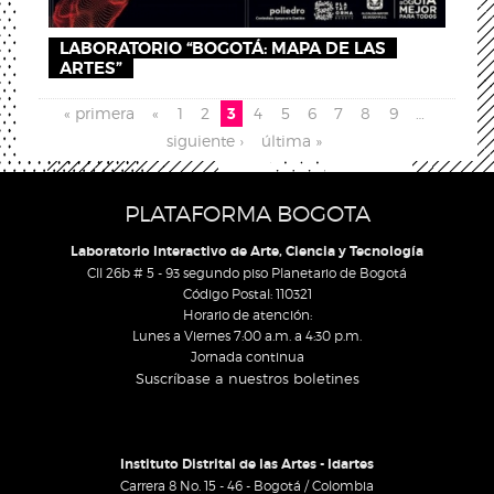
LABORATORIO “BOGOTÁ: MAPA DE LAS
ARTES”
Páginas
« primera
«
1
2
3
4
5
6
7
8
9
…
siguiente ›
última »
PLATAFORMA BOGOTA
Laboratorio Interactivo de Arte, Ciencia y Tecnología
Cll 26b # 5 - 93 segundo piso Planetario de Bogotá
Código Postal: 110321
Horario de atención:
Lunes a Viernes 7:00 a.m. a 4:30 p.m.
Jornada continua
Suscríbase a nuestros boletines
Instituto Distrital de las Artes - Idartes
Carrera 8 No. 15 - 46 - Bogotá / Colombia