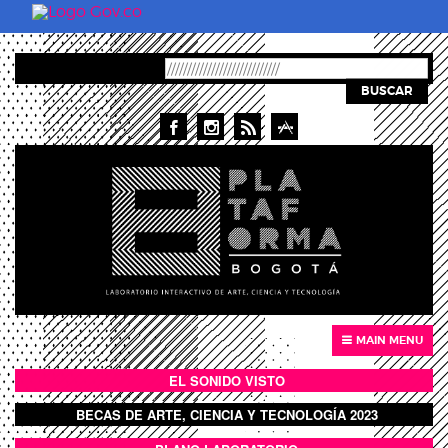
Pasar al contenido principal
BUSCAR
MAIN MENU
EL SONIDO VISTO
BOTÓN SONIDO VISTO
BECAS DE ARTE, CIENCIA Y TECNOLOGÍA 2023
BOTON DOMO LLENO