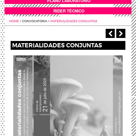
PLANO LABORATORIO
ANEXOS
RIDER TÉCNICO
HOME
>
CONVOCATORIA
>
MATERIALIDADES CONJUNTAS
‹ Anterio
Sigu
MATERIALIDADES CONJUNTAS