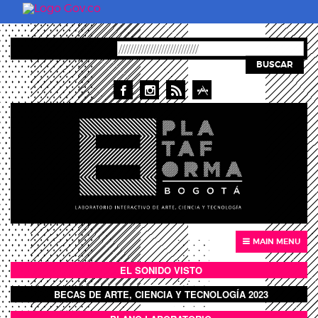
Pasar al contenido principal
BUSCAR
MAIN MENU
EL SONIDO VISTO
BOTÓN SONIDO VISTO
BECAS DE ARTE, CIENCIA Y TECNOLOGÍA 2023
BOTON DOMO LLENO