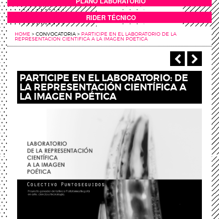
PLANO LABORATORIO
ANEXOS
RIDER TÉCNICO
HOME
>
CONVOCATORIA
>
PARTICIPE EN EL LABORATORIO DE LA
REPRESENTACION CIENTIFICA A LA IMAGEN POETICA
‹ Anterio
Sigu
PARTICIPE EN EL LABORATORIO: DE
LA REPRESENTACIÓN CIENTÍFICA A
LA IMAGEN POÉTICA