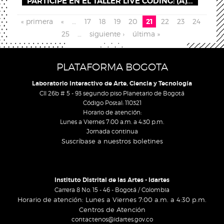
PARTICIPE EN EL TALLER LIVE CODING: (A)...
Páginas
« primera
«
…
17
18
19
20
21
22
23
24
25
…
siguiente ›
última »
PLATAFORMA BOGOTA
Laboratorio Interactivo de Arte, Ciencia y Tecnología
Cll 26b # 5 - 93 segundo piso Planetario de Bogotá
Código Postal: 110321
Horario de atención:
Lunes a Viernes 7:00 a.m. a 4:30 p.m.
Jornada continua
Suscríbase a nuestros boletines
Instituto Distrital de las Artes - Idartes
Carrera 8 No. 15 - 46 - Bogotá / Colombia
Horario de atención: Lunes a Viernes 7:00 a.m. a 4:30 p.m.
Centros de Atención
contactenos@idartes.gov.co