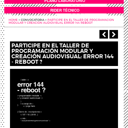
PLANO LABORATORIO
ANEXOS
RIDER TÉCNICO
HOME
>
CONVOCATORIA
>
PARTICIPE EN EL TALLER DE PROGRAMACION
MODULAR Y CREACION AUDIOVISUAL ERROR 144 REBOOT
‹ Anterio
Sigu
PARTICIPE EN EL TALLER DE
PROGRAMACIÓN MODULAR Y
CREACIÓN AUDIOVISUAL: ERROR 144
- REBOOT ?