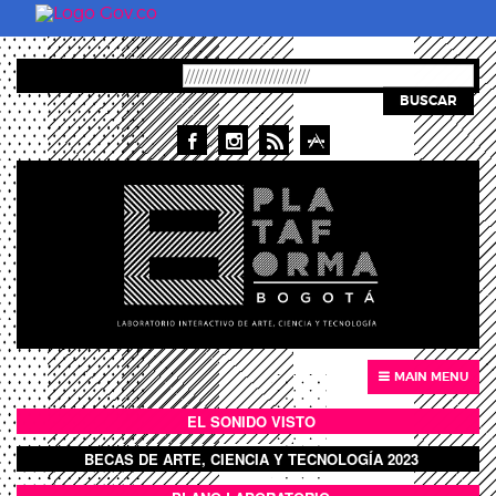
Pasar al contenido principal
BUSCAR
MAIN MENU
EL SONIDO VISTO
BOTÓN SONIDO VISTO
BECAS DE ARTE, CIENCIA Y TECNOLOGÍA 2023
BOTON DOMO LLENO