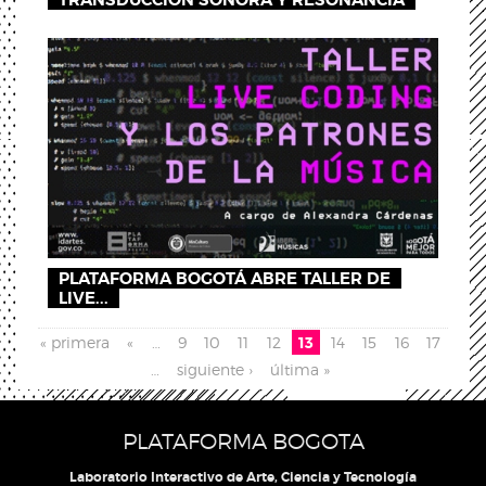
TRANSDUCCIÓN SONORA Y RESONANCIA
PLATAFORMA BOGOTÁ ABRE TALLER DE
LIVE...
Páginas
« primera
«
…
9
10
11
12
13
14
15
16
17
…
siguiente ›
última »
PLATAFORMA BOGOTA
Laboratorio Interactivo de Arte, Ciencia y Tecnología