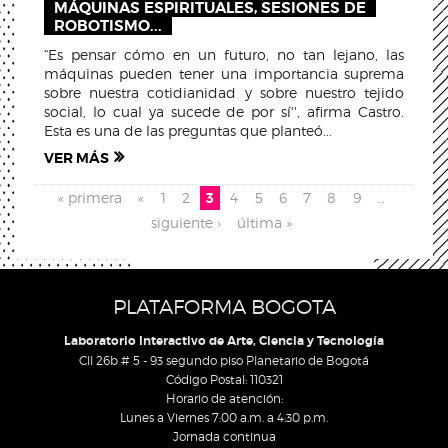
MÁQUINAS ESPIRITUALES, SESIONES DE
ROBOTISMO...
“Es pensar cómo en un futuro, no tan lejano, las
máquinas pueden tener una importancia suprema
sobre nuestra cotidianidad y sobre nuestro tejido
social, lo cual ya sucede de por sí'', afirma Castro.
Esta es una de las preguntas que planteó...
VER MÁS
Páginas
« primera
«
1
2
3
4
5
6
7
8
9
…
siguiente ›
última »
PLATAFORMA BOGOTA
Laboratorio Interactivo de Arte, Ciencia y Tecnología
Cll 26b # 5 - 93 segundo piso Planetario de Bogotá
Código Postal: 110321
Horario de atención:
Lunes a Viernes 7:00 a.m. a 4:30 p.m.
Jornada continua