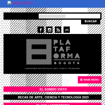
Pasar al contenido principal
BUSCAR
MAIN MENU
EL SONIDO VISTO
BOTÓN SONIDO VISTO
BECAS DE ARTE, CIENCIA Y TECNOLOGÍA 2023
BOTON DOMO LLENO