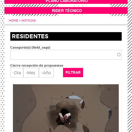
PLANO LABORATORIO
ANEXOS
RIDER TÉCNICO
HOME
>
NOTICIAS
RESIDENTES
Categoría(s) (field_tags)
Cierre recepción de propuestas
Cierre recepción de propuestas
Día
Mes
Año
FILTRAR