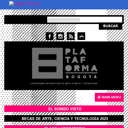
Pasar al contenido principal
BUSCAR
MAIN MENU
EL SONIDO VISTO
BOTÓN SONIDO VISTO
BECAS DE ARTE, CIENCIA Y TECNOLOGÍA 2023
BOTON DOMO LLENO