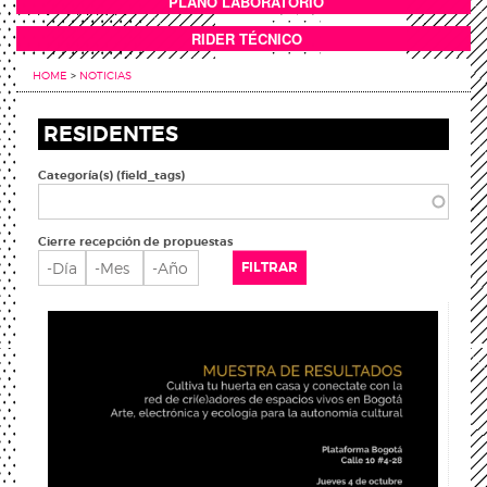
PLANO LABORATORIO
ANEXOS
RIDER TÉCNICO
HOME
>
NOTICIAS
RESIDENTES
Categoría(s) (field_tags)
Cierre recepción de propuestas
Cierre recepción de propuestas
Día
Mes
Año
FILTRAR