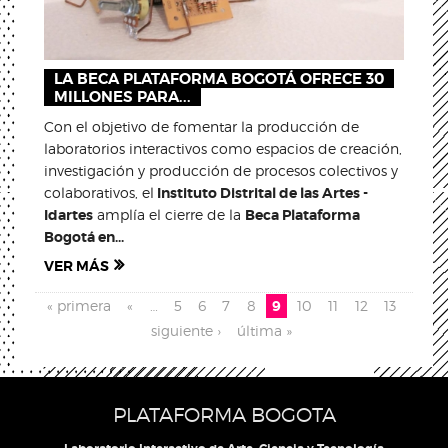
LA BECA PLATAFORMA BOGOTÁ OFRECE 30
MILLONES PARA...
Con el objetivo de fomentar la producción de
laboratorios interactivos como espacios de creación,
investigación y producción de procesos colectivos y
colaborativos, el
Instituto Distrital de las Artes -
Idartes
amplía el cierre de la
Beca Plataforma
Bogotá en...
VER MÁS
Páginas
« primera
«
…
5
6
7
8
9
10
11
12
13
siguiente ›
última »
PLATAFORMA BOGOTA