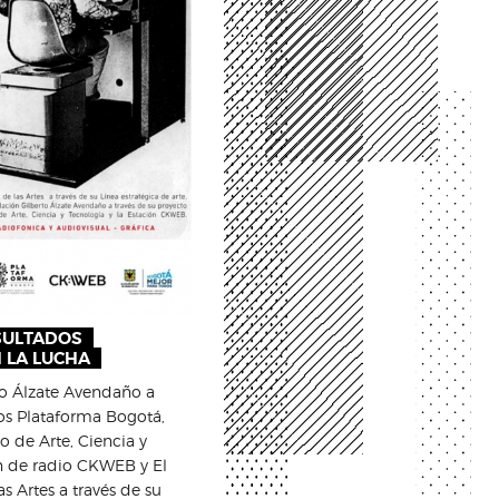
SULTADOS
 LA LUCHA
to Álzate Avendaño a
tos Plataforma Bogotá,
vo de Arte, Ciencia y
n de radio CKWEB y El
las Artes a través de su