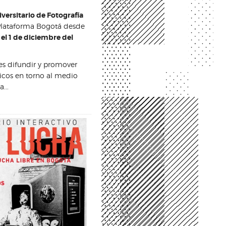
versitario de Fotografía
 Plataforma Bogotá desde
el 1 de diciembre del
 es difundir y promover
icos en torno al medio
...