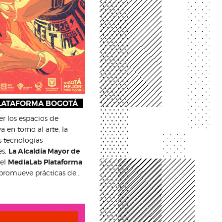
PLATAFORMA BOGOTÁ
cer los espacios de
a en torno al arte, la
as tecnologías
es,
La Alcaldía Mayor de
 el
MediaLab Plataforma
romueve prácticas de...