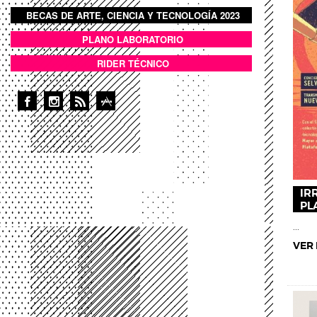
BECAS DE ARTE, CIENCIA Y TECNOLOGÍA 2023
BOTON DOMO LLENO
PLANO LABORATORIO
ANEXOS
RIDER TÉCNICO
IR
PL
...
VER