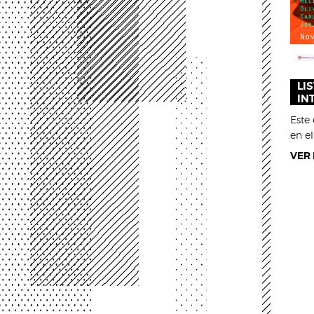
LI
IN
Este 
en el 
VER