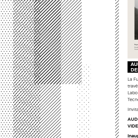
AU
DEL
La F
trav
Labor
Tecn
Invit
AUDI
VIDE
Inaug