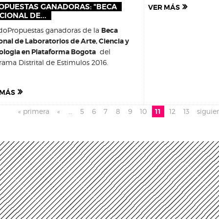
OPUESTAS GANADORAS: "BECA
VER MÁS
CIONAL DE...
adoPropuestas ganadoras de la
Beca
onal de Laboratorios de Arte, Ciencia y
ologia en Plataforma Bogota
del
rama Distrital de Estimulos 2016.
 MÁS
inas
« primera
«
…
5
6
7
8
9
10
11
12
13
siguien