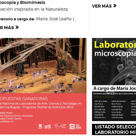
oscopía y Biomímesis
VER MÁS
vación inspirada en la Naturaleza
María José Leaño (
...
atorio a cargo de:
R MÁS
LISTADO SELECC
LABORATORIO MIC