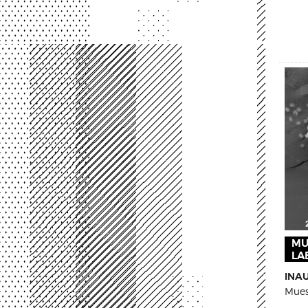
MU
LA
INA
Mues