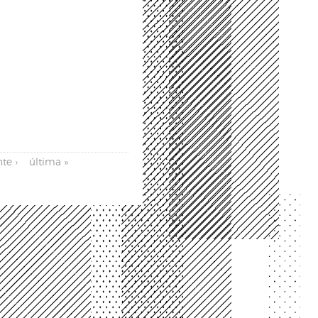
te ›
última »