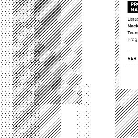
PR
NA
List
Naci
Tecn
Prog
...
VER
Pág