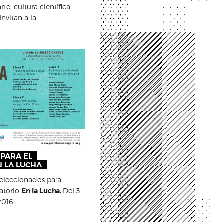
rte, cultura científica,
nvitan a la...
PARA EL
N LA LUCHA
 seleccionados para
ratorio
En la Lucha.
Del 3
2016.