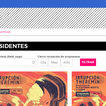
NOTICIAS
SIDENTES
ía(s) (field_tags)
Cierre recepción de propuestas
Cierre recepción de propuestas
Día
Mes
Año
FILTRAR