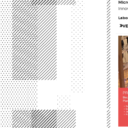
Micr
Inno
Labor
VE