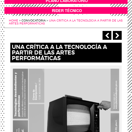
PLANO LABORATORIO
ANEXOS
RIDER TÉCNICO
HOME
>
CONVOCATORIA
>
UNA CRITICA A LA TECNOLOGIA A PARTIR DE LAS
ARTES PERFORMATICAS
‹ Anterio
Sigu
UNA CRÍTICA A LA TECNOLOGÍA A
PARTIR DE LAS ARTES
PERFORMÁTICAS