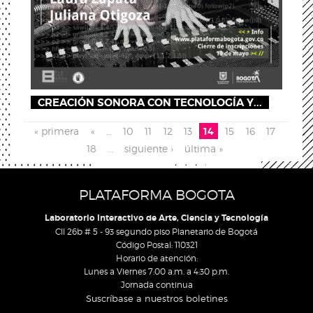
CREACIÓN SONORA CON TECNOLOGÍA Y...
Páginas
« primera
«
…
10
11
12
13
14
15
16
17
18
…
siguiente ›
última »
PLATAFORMA BOGOTA
Laboratorio Interactivo de Arte, Ciencia y Tecnología
Cll 26b # 5 - 93 segundo piso Planetario de Bogotá
Código Postal: 110321
Horario de atención:
Lunes a Viernes 7:00 a.m. a 4:30 p.m.
Jornada continua
Suscríbase a nuestros boletines