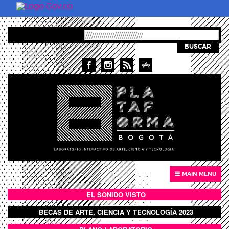
Pasar al contenido principal
BUSCAR
MAIN MENU
EL SONIDO VISTO
BOTÓN SONIDO VISTO
BECAS DE ARTE, CIENCIA Y TECNOLOGÍA 2023
BOTON DOMO LLENO